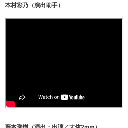
本村彩乃（演出助手）
藤本瑞樹（演出・出演／大体2mm）