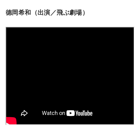
德岡希和（出演／飛ぶ劇場）