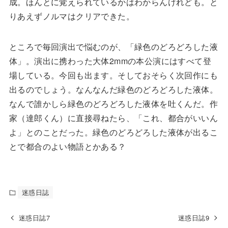
成。ほんとに覚えられているかはわからんけれども。と
りあえずノルマはクリアできた。
ところで毎回演出で悩むのが、「緑色のどろどろした液
体」。演出に携わった大体
2mm
の本公演にはすべて登
場している。今回も出ます。そしておそらく次回作にも
出るのでしょう。なんなんだ緑色のどろどろした液体。
なんで誰かしら緑色のどろどろした液体を吐くんだ。作
家（達郎くん）に直接尋ねたら、「これ、都合がいいん
よ」とのことだった。緑色のどろどろした液体が出るこ
とで都合のよい物語とかある？
迷惑日誌
迷惑日誌7
迷惑日誌9