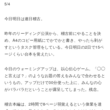
5/4
今日明日は連日稽古。
昨年のリーディング公演から、稽古前にやることを決
め、A4のコピー用紙にでかでかと書き、やったら剥が
すというタスク管理をしている。今日明日の2日で15ペ
ージくらい台本を覚えたい。
今日のウォーミングアップは、以心伝心ゲーム。「◯◯
と言えば？」のようなお題の答えをみんなで合わせると
いうもの。アップだけで30分使った上に、みんなの心
がバラバラだということが露呈してしまった。残念。
稽古本編は、2時間で8ページ弱覚えるという偉業を達